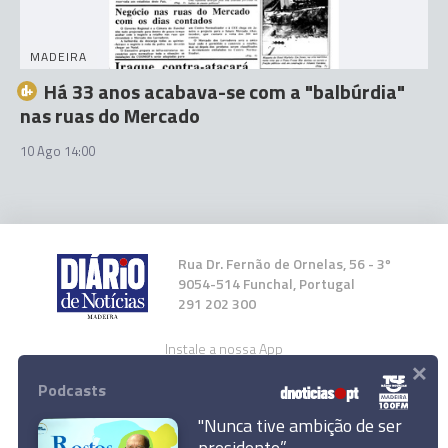
MADEIRA
Há 33 anos acabava-se com a "balbúrdia"
nas ruas do Mercado
10 Ago 14:00
Rua Dr. Fernão de Ornelas, 56 - 3º
9054-514 Funchal, Portugal
291 202 300
Instale a nossa App
×
Podcasts
"Nunca tive ambição de ser
presidente”