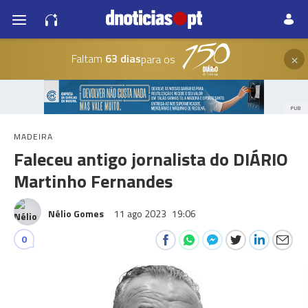
×
Faltam
63 dias
para os
PUB
MADEIRA
Faleceu antigo jornalista do DIÁRIO
Martinho Fernandes
Nélio Gomes
11 ago 2023
19:06
0