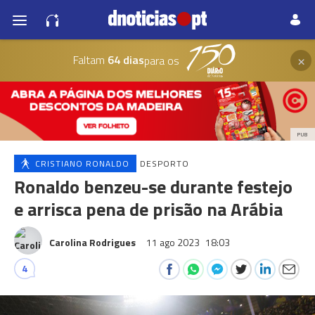
×
Faltam
64 dias
para os
PUB
CRISTIANO RONALDO
DESPORTO
Ronaldo benzeu-se durante festejo
e arrisca pena de prisão na Arábia
Carolina Rodrigues
11 ago 2023
18:03
4