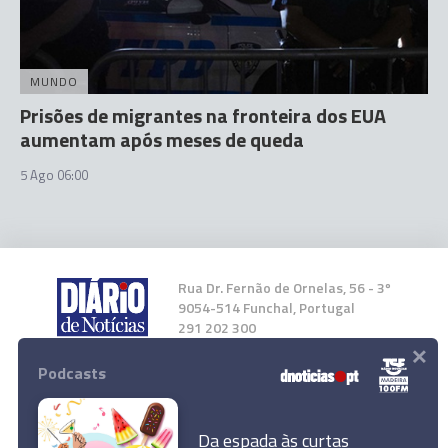
MUNDO
Prisões de migrantes na fronteira dos EUA
aumentam após meses de queda
5 Ago 06:00
Rua Dr. Fernão de Ornelas, 56 - 3º
9054-514 Funchal, Portugal
291 202 300
×
Podcasts
Instale a nossa App
Da espada às curtas