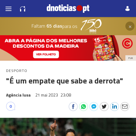
×
Faltam
65 dias
para os
PUB
DESPORTO
"É um empate que sabe a derrota"
Agência lusa
21 mai 2023
23:08
0