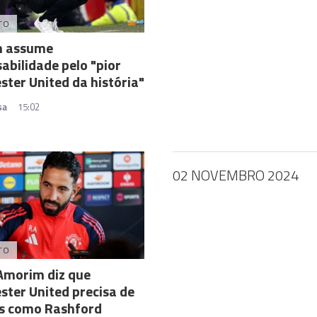
TO
 assume
abilidade pelo "pior
ter United da história"
sa
15:02
02 NOVEMBRO 2024
TO
Amorim diz que
ter United precisa de
os como Rashford