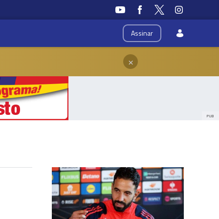
Assinar
×
PUB