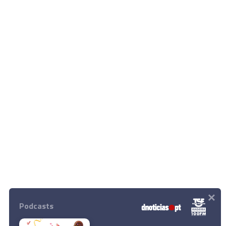
×
Podcasts