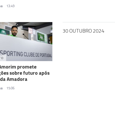
sa
13:49
30 OUTUBRO 2024
TO
Amorim promete
ções sobre futuro após
a da Amadora
sa
15:06