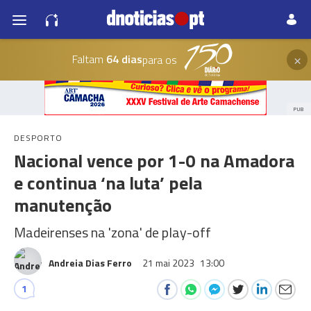
×
Faltam
64 dias
para os
PUB
DESPORTO
Nacional vence por 1-0 na Amadora
e continua ‘na luta’ pela
manutenção
Madeirenses na 'zona' de play-off
Andreia Dias Ferro
21 mai 2023
13:00
1