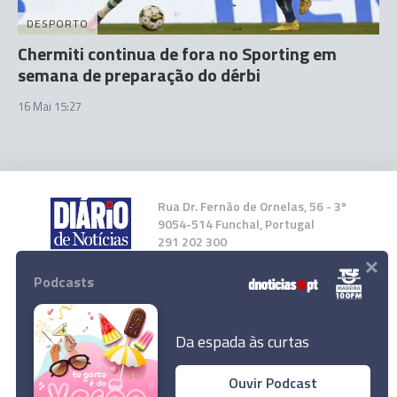
DESPORTO
Chermiti continua de fora no Sporting em
semana de preparação do dérbi
16 Mai 15:27
Rua Dr. Fernão de Ornelas, 56 - 3º
9054-514 Funchal, Portugal
291 202 300
×
Podcasts
Instale a nossa App
Da espada às curtas
Ouvir Podcast