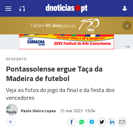
×
Faltam
65 dias
para os
PUB
DESPORTO
Pontassolense ergue Taça da
Madeira de futebol
Veja as fotos do jogo da final e da festa dos
vencedores
Paulo Vieira Lopes
21 mai 2023
19:04
0