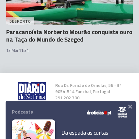
DESPORTO
Paracanoísta Norberto Mourão conquista ouro
na Taça do Mundo de Szeged
13 Mai 11:34
Rua Dr. Fernão de Ornelas, 56 - 3º
9054-514 Funchal, Portugal
291 202 300
×
Podcasts
Instale a nossa App
Da espada às curtas