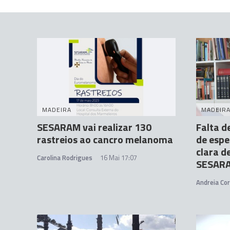
MADEIRA
MADEIR
SESARAM vai realizar 130
Falta d
rastreios ao cancro melanoma
de esp
clara d
Carolina Rodrigues
16 Mai 17:07
SESAR
Andreia Cor