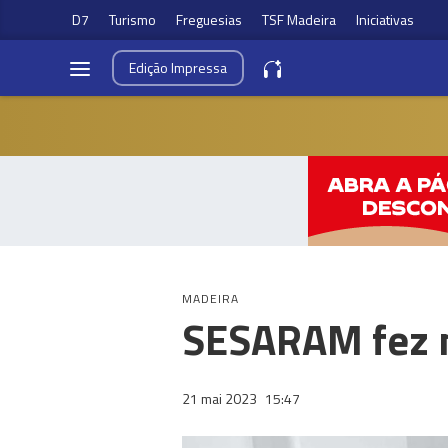
D7
Turismo
Freguesias
TSF Madeira
Iniciativas
Edição
Impressa
MADEIRA
SESARAM fez m
21 mai 2023
15:47