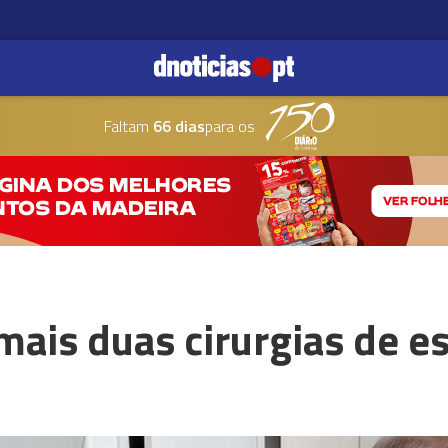
Faltam
66 dias
para os
ais duas cirurgias de es