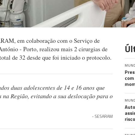
ARAM, em colaboração com o Serviço de
Úl
ntónio - Porto, realizou mais 2 cirurgias de
otal de 32 desde que foi iniciado o protocolo.
MUN
Pres
com 
mom
dos duas adolescentes de 14 e 16 anos que
s na Região, evitando a sua deslocação para o
MUN
Auto
assi
SESARAM
risc