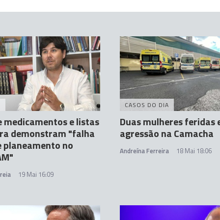
A
CASOS DO DIA
e medicamentos e listas
Duas mulheres feridas
era demonstram "falha
agressão na Camacha
e planeamento no
Andreína Ferreira
18 Mai 18:06
AM"
reia
19 Mai 16:09