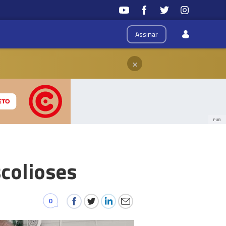
Assinar
×
PUB
colioses
0