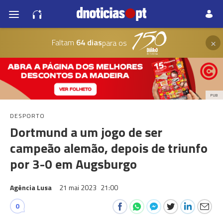
×
Faltam
64 dias
para os
PUB
DESPORTO
Dortmund a um jogo de ser
campeão alemão, depois de triunfo
por 3-0 em Augsburgo
Agência Lusa
21 mai 2023
21:00
0