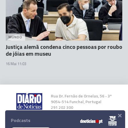
MUNDO
Justiça alemã condena cinco pessoas por roubo
de jóias em museu
16 Mai 11:03
Rua Dr. Fernão de Ornelas, 56 - 3º
9054-514 Funchal, Portugal
291 202 300
×
Podcasts
Instale a nossa App