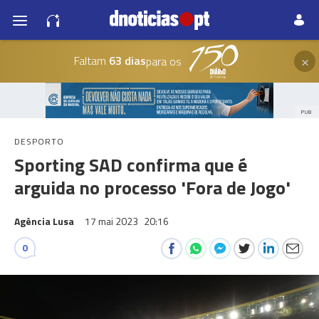
×
Faltam
63 dias
para os
PUB
DESPORTO
Sporting SAD confirma que é
arguida no processo 'Fora de Jogo'
Agência Lusa
17 mai 2023
20:16
0