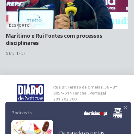
DESPORTO
Marítimo e Rui Fontes com processos
disciplinares
9 Mai 17:57
Rua Dr. Fernão de Ornelas, 56 - 3º
9054-514 Funchal, Portugal
291 202 300
×
Podcasts
Instale a nossa App
Da espada às curtas