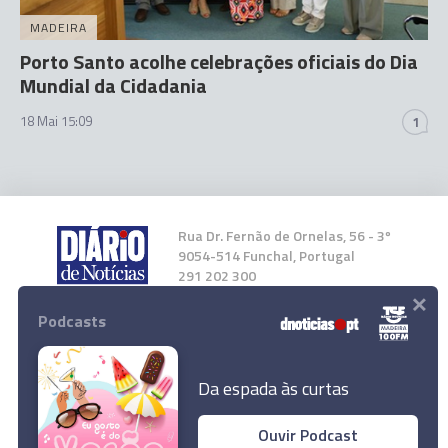
MADEIRA
Porto Santo acolhe celebrações oficiais do Dia
Mundial da Cidadania
18 Mai 15:09
1
Rua Dr. Fernão de Ornelas, 56 - 3º
9054-514 Funchal, Portugal
291 202 300
×
Podcasts
Instale a nossa App
Da espada às curtas
Ouvir Podcast