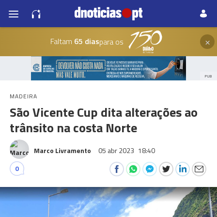
×
Faltam
65 dias
para os
PUB
MADEIRA
São Vicente Cup dita alterações ao
trânsito na costa Norte
Marco Livramento
05 abr 2023
18:40
0