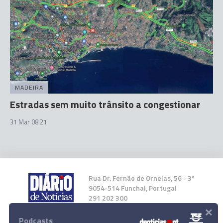
MADEIRA
Estradas sem muito trânsito a congestionar
31 Mar 08:21
Rua Dr. Fernão de Ornelas, 56 - 3º
9054-514 Funchal, Portugal
291 202 300
×
Podcasts
Instale a nossa App