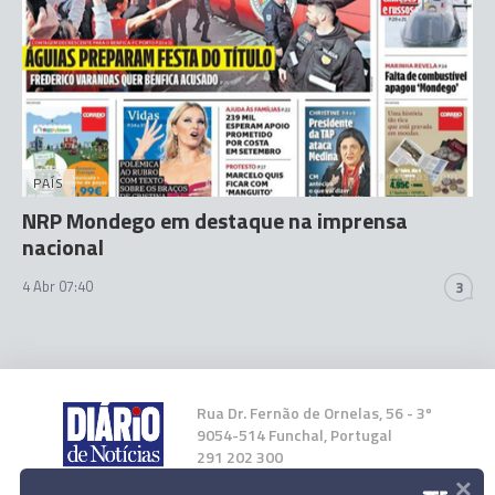
PAÍS
NRP Mondego em destaque na imprensa
nacional
4 Abr 07:40
3
Rua Dr. Fernão de Ornelas, 56 - 3º
9054-514 Funchal, Portugal
291 202 300
×