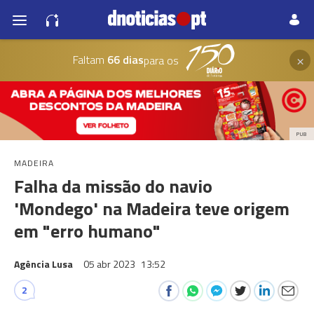
×
Faltam
66 dias
para os
PUB
MADEIRA
Falha da missão do navio
'Mondego' na Madeira teve origem
em "erro humano"
Agência Lusa
05 abr 2023
13:52
2