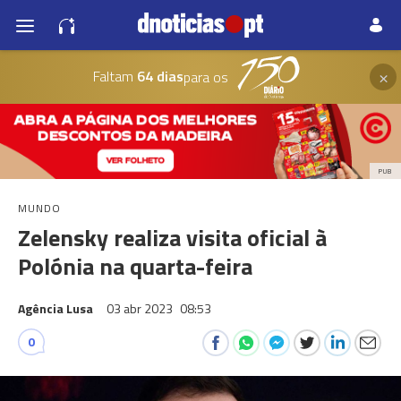
×
Faltam
64 dias
para os
PUB
MUNDO
Zelensky realiza visita oficial à
Polónia na quarta-feira
Agência Lusa
03 abr 2023
08:53
0