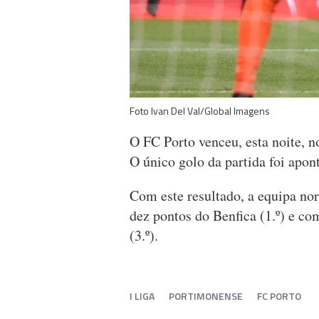
Foto Ivan Del Val/Global Imagens
O FC Porto venceu, esta noite, 
O único golo da partida foi apon
Com este resultado, a equipa nor
dez pontos do Benfica (1.º) e c
(3.º).
I LIGA
PORTIMONENSE
FC PORTO