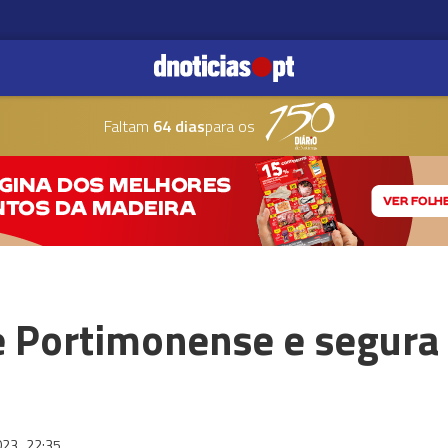
Faltam
64 dias
para os
 Portimonense e segura 
023
22:35