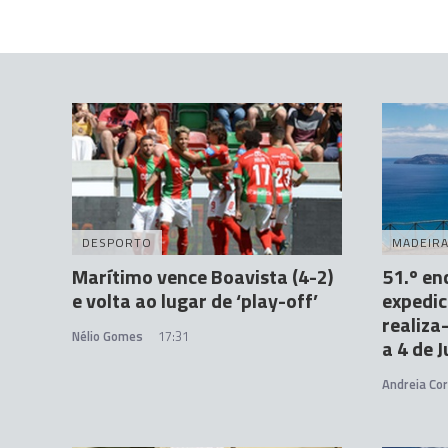
DESPORTO
MADEIR
Marítimo vence Boavista (4-2)
51.º en
e volta ao lugar de ‘play-off’
expedic
realiza
Nélio Gomes
17:31
a 4 de 
Andreia Cor