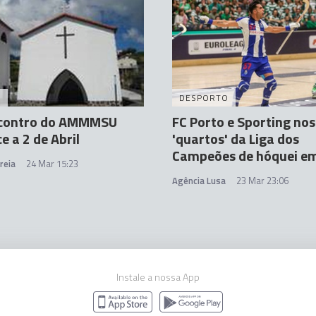
A
DESPORTO
ncontro do AMMMSU
FC Porto e Sporting nos
e a 2 de Abril
'quartos' da Liga dos
Campeões de hóquei em
reia
24 Mar 15:23
Agência Lusa
23 Mar 23:06
Instale a nossa App