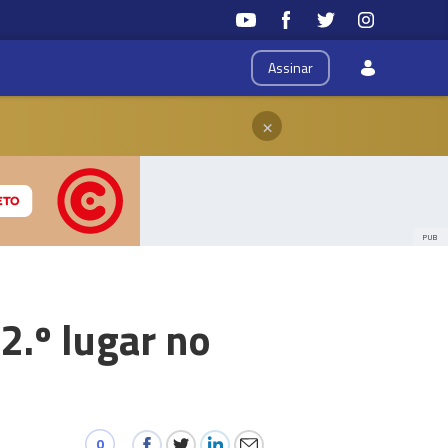
Assinar
×
PUB
2.º lugar no
0