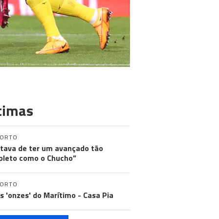
timas
PORTO
tava de ter um avançado tão
leto como o Chucho”
PORTO
os 'onzes' do Marítimo - Casa Pia