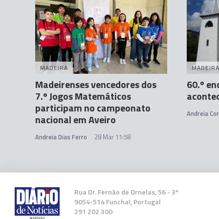
MADEIRA
MADEIR
Madeirenses vencedores dos
60.º e
7.º Jogos Matemáticos
acontec
participam no campeonato
Andreia Cor
nacional em Aveiro
Andreia Dias Ferro
28 Mar 11:58
Rua Dr. Fernão de Ornelas, 56 - 3º
9054-514 Funchal, Portugal
291 202 300