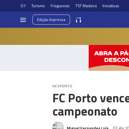
D7
Turismo
Freguesias
TSF Madeira
Iniciativas
Edição
Impressa
DESPORTO
FC Porto vence
campeonato
Miguel Fernandes Luís
02 abr 2