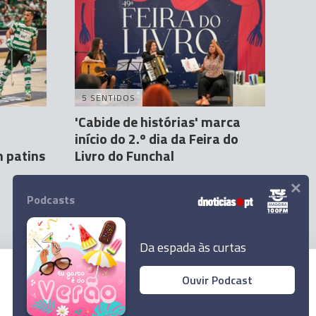
5 SENTIDOS
'Cabide de histórias' marca
início do 2.º dia da Feira do
 patins
Livro do Funchal
×
Andreia Correia
25 Mar 13:06
Podcasts
Da espada às curtas
Ouvir Podcast
© 2023 Empresa Diário de Notícias, Lda.
Todos os direitos reservados.