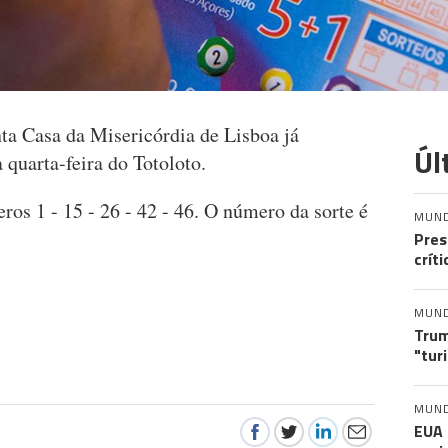
a Casa da Misericórdia de Lisboa já
Úl
a quarta-feira do Totoloto.
s 1 - 15 - 26 - 42 - 46. O número da sorte é
MUN
Pres
crít
MUN
Trum
"tur
MUN
EUA 