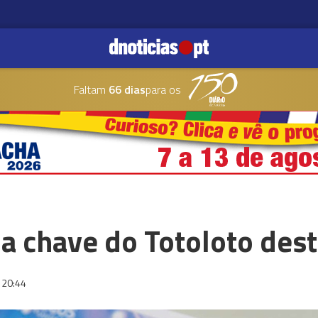
Faltam
66 dias
para os
 a chave do Totoloto dest
20:44