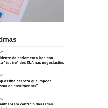
timas
DO
idente do parlamento iraniano
ica "teatro" dos EUA nas negociações
DO
p assina decreto que impede
ismo de nascimentos"
DO
aumentam controlo das redes