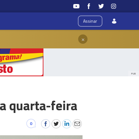
Assinar
×
PUB
a quarta-feira
0