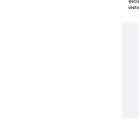
soci
vist