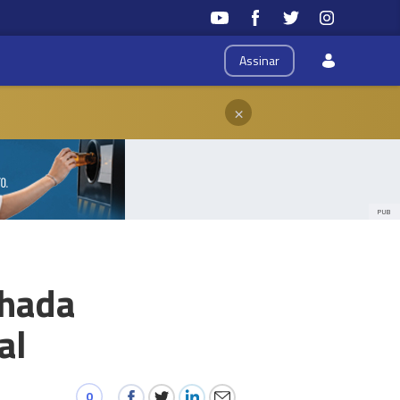
Assinar
×
PUB
nhada
al
0