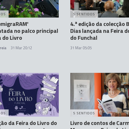
DOS
5 SENTIDOS
’emigraRAM'
4.ª edição da colecção 
tada no palco principal
Dias lançada na Feira d
a do Livro
do Funchal
reia
31 Mar 20:12
31 Mar 05:05
DOS
5 SENTIDOS
ção da Feira do Livro do
Livro de contos de Car