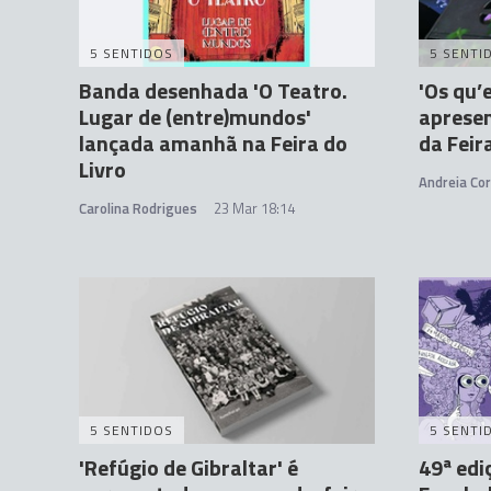
5 SENTIDOS
5 SENTI
Banda desenhada 'O Teatro.
'Os qu
Lugar de (entre)mundos'
apresen
lançada amanhã na Feira do
da Feir
Livro
Andreia Cor
Carolina Rodrigues
23 Mar 18:14
5 SENTIDOS
5 SENTI
'Refúgio de Gibraltar' é
49ª edi