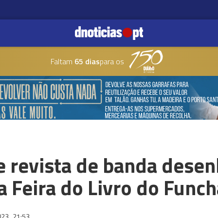
Faltam
65 dias
para os
e revista de banda dese
 Feira do Livro do Funch
023
21:53