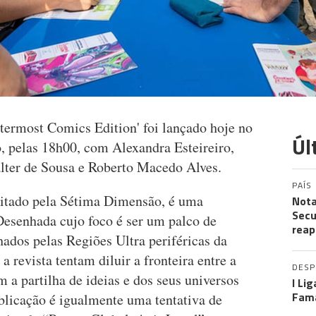
utermost Comics Edition' foi lançado hoje no
Úl
o, pelas 18h00, com Alexandra Esteireiro,
lter de Sousa e Roberto Macedo Alves.
PAÍS
itado pela Sétima Dimensão, é uma
Nota
Secu
Desenhada cujo foco é ser um palco de
reap
hados pelas Regiões Ultra periféricas da
 revista tentam diluir a fronteira entre a
DES
em a partilha de ideias e dos seus universos
I Li
Fama
blicação é igualmente uma tentativa de