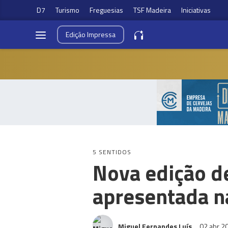
D7
Turismo
Freguesias
TSF Madeira
Iniciativas
Edição
Impressa
5 SENTIDOS
Nova edição d
apresentada na
Miguel Fernandes Luís
02 abr 2