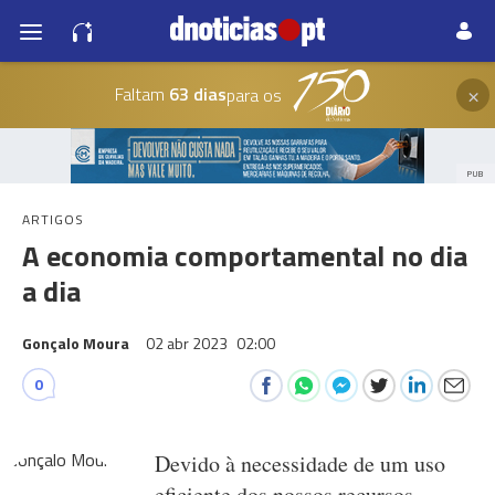
×
Faltam
63 dias
para os
PUB
ARTIGOS
A economia comportamental no dia
a dia
Gonçalo Moura
02 abr 2023
02:00
0
Devido à necessidade de um uso
eficiente dos nossos recursos