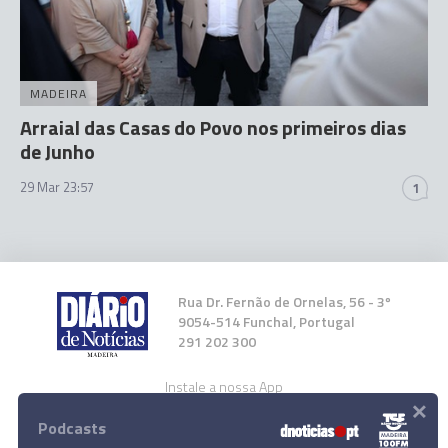
MADEIRA
Arraial das Casas do Povo nos primeiros dias
de Junho
29 Mar 23:57
1
Rua Dr. Fernão de Ornelas, 56 - 3º
9054-514 Funchal, Portugal
291 202 300
Instale a nossa App
×
Podcasts