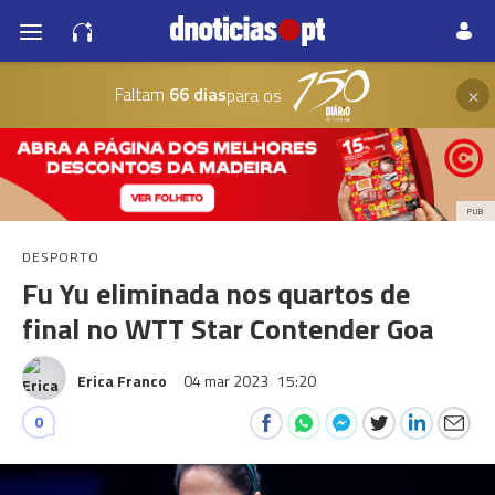
×
Faltam
66 dias
para os
PUB
DESPORTO
Fu Yu eliminada nos quartos de
final no WTT Star Contender Goa
Erica Franco
04 mar 2023
15:20
0