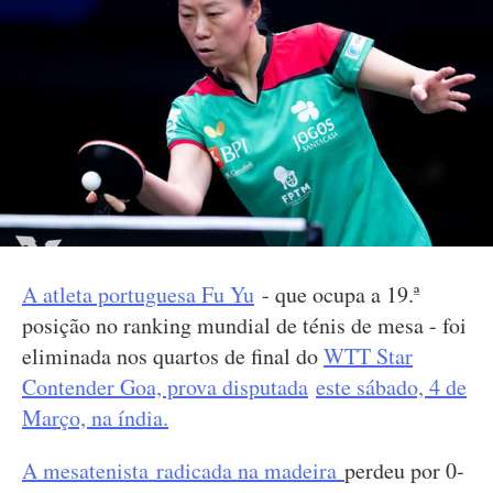
A atleta portuguesa
Fu Yu
- que ocupa a 19.ª
posição no ranking mundial de ténis de mesa - foi
eliminada nos quartos de final do
WTT Star
Contender Goa, prova disputada
este sábado, 4 de
Março, na índia.
A mesatenista radicada na madeira
perdeu por 0-