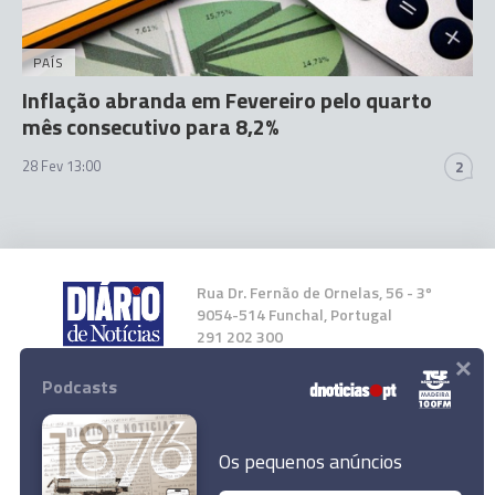
PAÍS
Inflação abranda em Fevereiro pelo quarto
mês consecutivo para 8,2%
28 Fev 13:00
2
Rua Dr. Fernão de Ornelas, 56 - 3º
9054-514 Funchal, Portugal
291 202 300
×
Podcasts
Instale a nossa App
Os pequenos anúncios