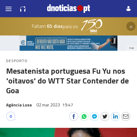
×
Faltam
65 dias
para os
PUB
DESPORTO
Mesatenista portuguesa Fu Yu nos
'oitavos' do WTT Star Contender de
Goa
Agência Lusa
02 mar 2023
19:47
0