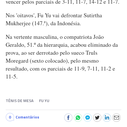
vencer pelos parciais de 3-11, 11-7, 14-12 e 11-7.
Nos 'oitavos', Fu Yu vai defrontar Sutirtha
Mukherjee (147.ª), da Indonésia.
Na vertente masculina, o compatriota João
Geraldo, 51.º da hierarquia, acabou eliminado da
prova, ao ser derrotado pelo sueco Truls
Moregard (sexto colocado), pelo mesmo
resultado, com os parciais de 11-9, 7-11, 11-2 e
11-5.
TÉNIS DE MESA
FU YU
0
Comentários