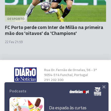
DESPORTO
FC Porto perde com Inter de Milão na primeira
mão dos 'oitavos' da 'Champions'
22 Fev 21:59
Rua Dr. Fernão de Ornelas, 56 - 3º
9054-514 Funchal, Portugal
291 202 300
×
Podcasts
Instale a nossa App
Da espada às curtas