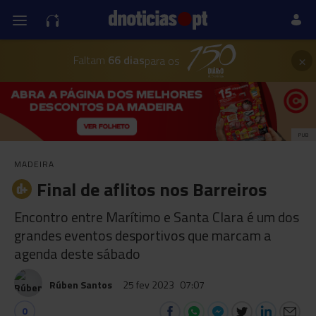
×
Faltam
66 dias
para os
PUB
MADEIRA
Final de aflitos nos Barreiros
Encontro entre Marítimo e Santa Clara é um dos
grandes eventos desportivos que marcam a
agenda deste sábado
Rúben Santos
25 fev 2023
07:07
0