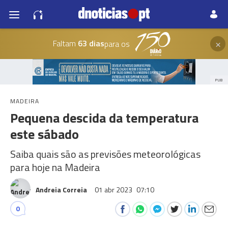
×
Faltam
63 dias
para os
PUB
MADEIRA
Pequena descida da temperatura
este sábado
Saiba quais são as previsões meteorológicas
para hoje na Madeira
Andreia Correia
01 abr 2023
07:10
0