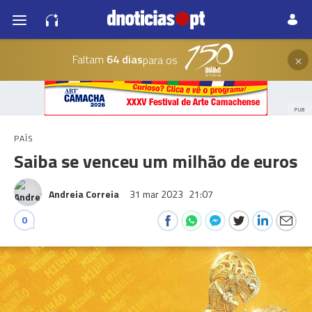
×
Faltam
64 dias
para os
PUB
PAÍS
Saiba se venceu um milhão de euros
Andreia Correia
31 mar 2023
21:07
0