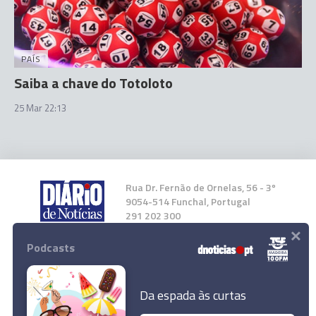
PAÍS
Saiba a chave do Totoloto
25 Mar 22:13
Rua Dr. Fernão de Ornelas, 56 - 3º
9054-514 Funchal, Portugal
291 202 300
×
Podcasts
Instale a nossa App
Da espada às curtas