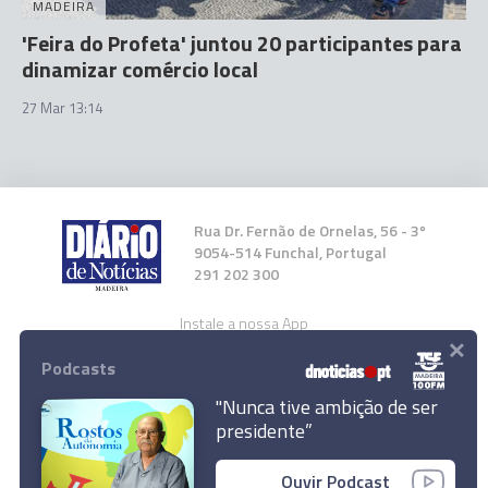
MADEIRA
'Feira do Profeta' juntou 20 participantes para
dinamizar comércio local
27 Mar 13:14
Rua Dr. Fernão de Ornelas, 56 - 3º
9054-514 Funchal, Portugal
291 202 300
Instale a nossa App
×
Podcasts
"Nunca tive ambição de ser
presidente”
© 2023 Empresa Diário de Notícias, Lda.
Ouvir Podcast