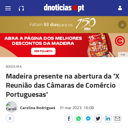
×
Faltam
63 dias
para os
PUB
MADEIRA
Madeira presente na abertura da 'X
Reunião das Câmaras de Comércio
Portuguesas'
Carolina Rodrigues
31 mar 2023
16:08
0