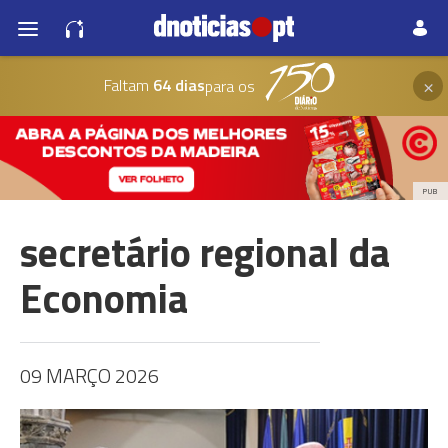
×
Faltam
64 dias
para os
PUB
secretário regional da
Economia
09 MARÇO 2026