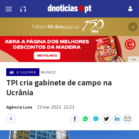
×
Faltam
66 dias
para os
PUB
A GUERRA
MUNDO
TPI cria gabinete de campo na
Ucrânia
Agência Lusa
23 mar 2023
22:23
0