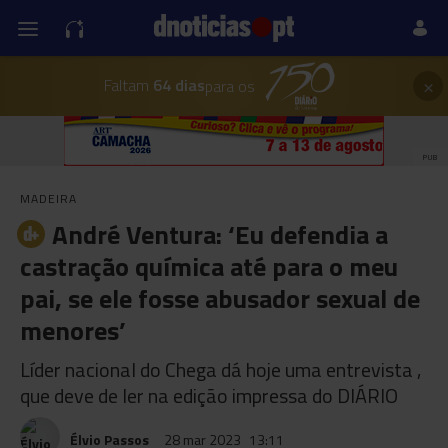
×
Faltam
64 dias
para os
PUB
MADEIRA
André Ventura: ‘Eu defendia a
castração química até para o meu
pai, se ele fosse abusador sexual de
menores’
Líder nacional do Chega dá hoje uma entrevista ,
que deve de ler na edição impressa do DIÁRIO
Élvio Passos
28 mar 2023
13:11