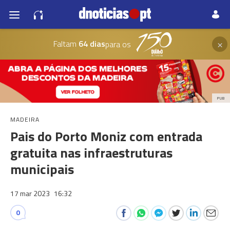
×
Faltam
64 dias
para os
PUB
MADEIRA
Pais do Porto Moniz com entrada
gratuita nas infraestruturas
municipais
17 mar 2023
16:32
0