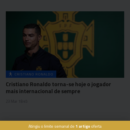
CRISTIANO RONALDO
Cristiano Ronaldo torna-se hoje o jogador
mais internacional de sempre
23 Mar 18:45
Atingiu o limite semanal de
1 artigo
oferta