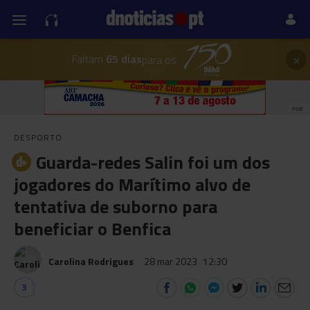
×
Faltam
65 dias
para os
PUB
DESPORTO
Guarda-redes Salin foi um dos
jogadores do Marítimo alvo de
tentativa de suborno para
beneficiar o Benfica
Carolina Rodrigues
28 mar 2023
12:30
3