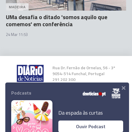
MADEIRA
UMa desafia o ditado 'somos aquilo que
comemos' em conferência
24 Mar 11:53
Rua Dr. Fernão de Ornelas, 56 - 3º
9054-514 Funchal, Portugal
291 202 300
×
Podcasts
Instale a nossa App
Da espada às curtas
Ouvir Podcast