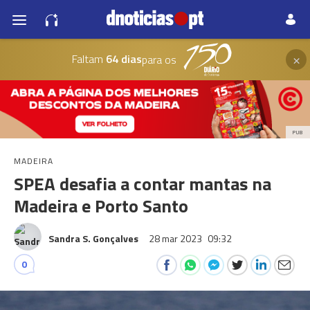
×
Faltam
64 dias
para os
PUB
MADEIRA
SPEA desafia a contar mantas na
Madeira e Porto Santo
Sandra S. Gonçalves
28 mar 2023
09:32
0