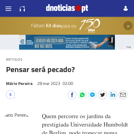
×
Faltam
63 dias
para os
PUB
ARTIGOS
Pensar será pecado?
Mário Pereira
28 mar 2023
02:00
5
Quem percorre os jardins da
prestigiada Universidade Humboldt
de Berlim, pode tropeçar numa