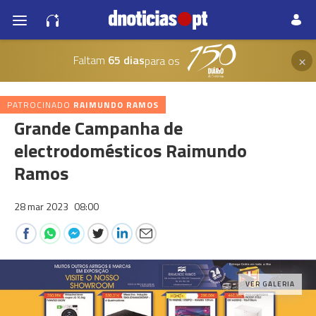
×
Faltam
65 dias
para os
PATROCINADO
RAIMUNDO RAMOS
Grande Campanha de
electrodomésticos Raimundo
Ramos
28 mar 2023
08:00
VER GALERIA