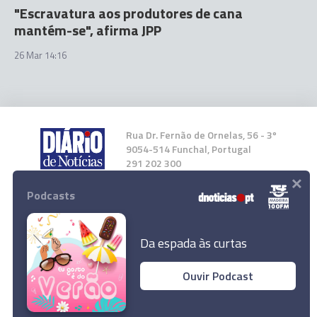
"Escravatura aos produtores de cana
mantém-se", afirma JPP
26 Mar 14:16
Rua Dr. Fernão de Ornelas, 56 - 3º
9054-514 Funchal, Portugal
291 202 300
×
Podcasts
Instale a nossa App
Da espada às curtas
Ouvir Podcast
© 2023 Empresa Diário de Notícias, Lda.
Todos os direitos reservados.