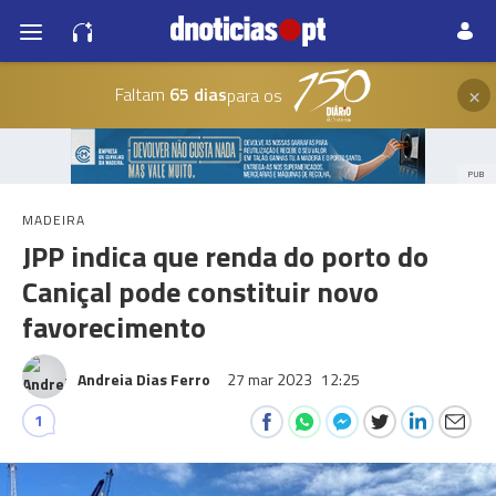
×
Faltam
65 dias
para os
PUB
MADEIRA
JPP indica que renda do porto do
Caniçal pode constituir novo
favorecimento
Andreia Dias Ferro
27 mar 2023
12:25
1