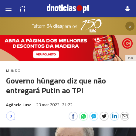
×
Faltam
64 dias
para os
PUB
MUNDO
Governo húngaro diz que não
entregará Putin ao TPI
Agência Lusa
23 mar 2023
21:22
0