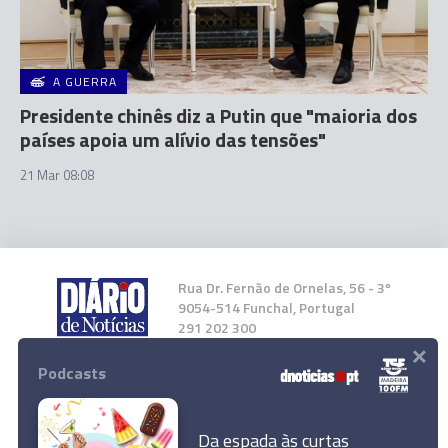
A GUERRA
Presidente chinês diz a Putin que "maioria dos
países apoia um alívio das tensões"
21 Mar 08:08
Rua Dr. Fernão de Ornelas, 56 - 3º
9054-514 Funchal, Portugal
291 202 300
×
Podcasts
Instale a nossa App
Da espada às curtas