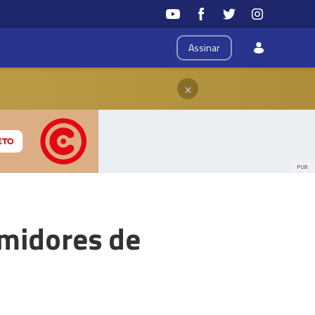
Assinar
×
PUB
umidores de