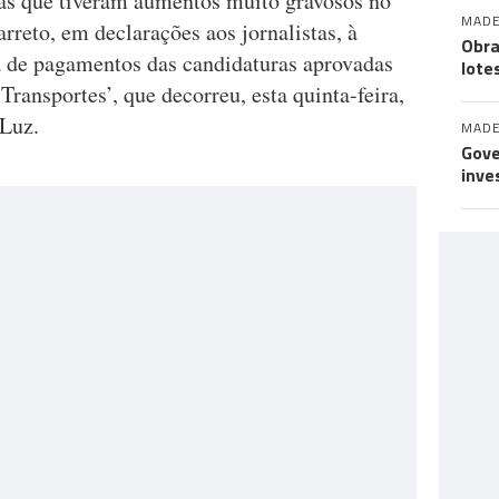
as que tiveram aumentos muito gravosos no
MADE
rreto, em declarações aos jornalistas, à
Obra
 de pagamentos das candidaturas aprovadas
lote
ransportes’, que decorreu, esta quinta-feira,
Luz.
MADE
Gove
inve