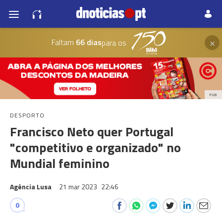
×
Faltam
66 dias
para os
PUB
DESPORTO
Francisco Neto quer Portugal
"competitivo e organizado" no
Mundial feminino
Agência Lusa
21 mar 2023
22:46
0