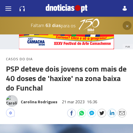
×
Faltam
63 dias
para os
PUB
CASOS DO DIA
PSP deteve dois jovens com mais de
40 doses de 'haxixe' na zona baixa
do Funchal
Carolina Rodrigues
21 mar 2023
16:36
0