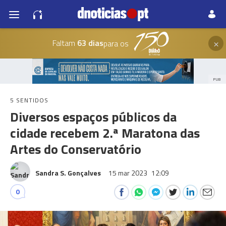
×
Faltam
63 dias
para os
PUB
5 SENTIDOS
Diversos espaços públicos da
cidade recebem 2.ª Maratona das
Artes do Conservatório
Sandra S. Gonçalves
15 mar 2023
12:09
0