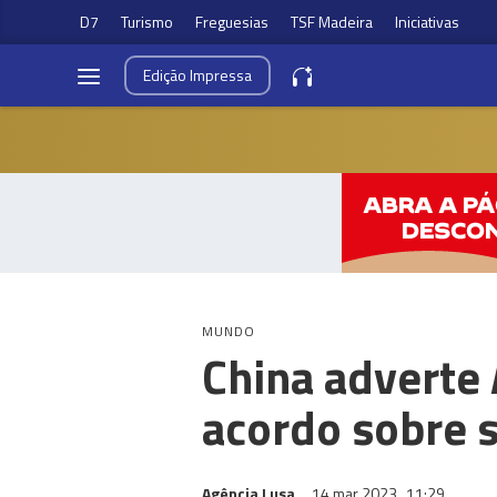
D7
Turismo
Freguesias
TSF Madeira
Iniciativas
Edição
Impressa
MUNDO
China adverte 
acordo sobre 
Agência Lusa
14 mar 2023
11:29