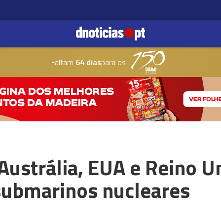
Faltam
64 dias
para os
Austrália, EUA e Reino U
submarinos nucleares