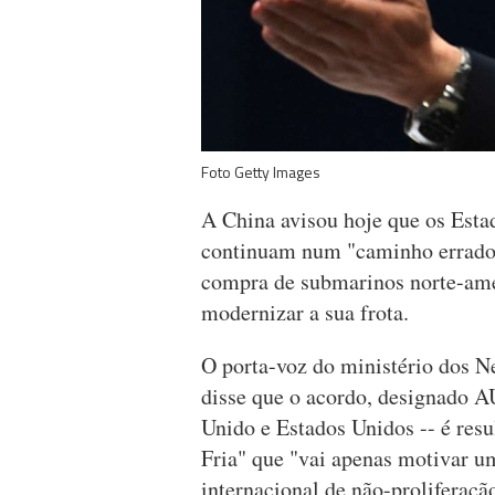
Foto Getty Images
A China avisou hoje que os Esta
continuam num "caminho errado 
compra de submarinos norte-ame
modernizar a sua frota.
O porta-voz do ministério dos 
disse que o acordo, designado A
Unido e Estados Unidos -- é res
Fria" que "vai apenas motivar u
internacional de não-proliferação