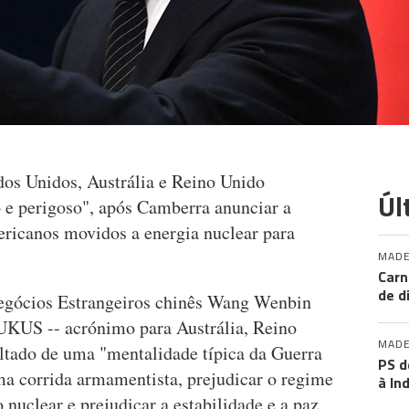
dos Unidos, Austrália e Reino Unido
Úl
e perigoso", após Camberra anunciar a
ricanos movidos a energia nuclear para
MADE
Carn
de d
Negócios Estrangeiros chinês Wang Wenbin
UKUS -- acrónimo para Austrália, Reino
MADE
ultado de uma "mentalidade típica da Guerra
PS d
ma corrida armamentista, prejudicar o regime
à In
 nuclear e prejudicar a estabilidade e a paz