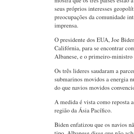
mostra que os três países estão 
seus próprios interesses geopol
preocupações da comunidade int
imprensa.
O presidente dos EUA, Joe Biden
Califórnia, para se encontrar co
Albanese, e o primeiro-ministro 
Os três lideres saudaram a parcer
submarinos movidos a energia nu
do que navios movidos convenci
A medida é vista como reposta a
região da Ásia Pacífico.
Biden enfatizou que os navios n
tipo. Albanese disse que não ach