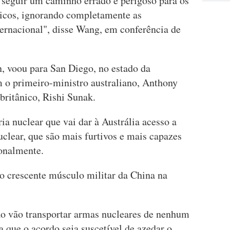
a seguir um caminho errado e perigoso para os
íticos, ignorando completamente as
ernacional", disse Wang, em conferência de
, voou para San Diego, no estado da
m o primeiro-ministro australiano, Anthony
britânico, Rishi Sunak.
ia nuclear que vai dar à Austrália acesso a
clear, que são mais furtivos e mais capazes
onalmente.
o crescente músculo militar da China na
ão vão transportar armas nucleares de nenhum
a que o acordo seja suscetível de azedar o