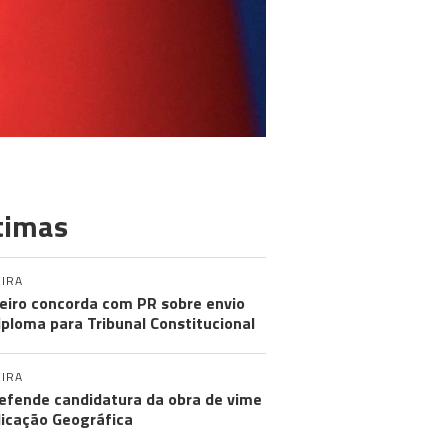
timas
IRA
eiro concorda com PR sobre envio
iploma para Tribunal Constitucional
IRA
efende candidatura da obra de vime
dicação Geográfica