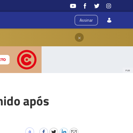
Assinar
×
PUB
nido após
0