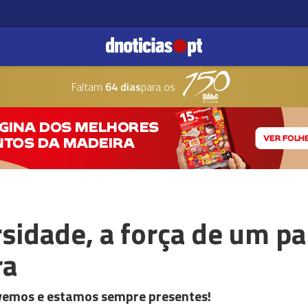
Faltam
64 dias
para os
rsidade, a força de um par
ra
vemos e estamos sempre presentes!