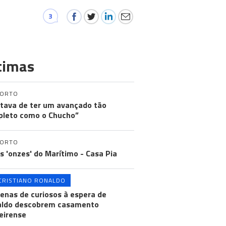
3
timas
PORTO
tava de ter um avançado tão
leto como o Chucho”
PORTO
os 'onzes' do Marítimo - Casa Pia
CRISTIANO RONALDO
enas de curiosos à espera de
aldo descobrem casamento
eirense