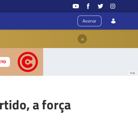
Assinar
×
PUB
tido, a força