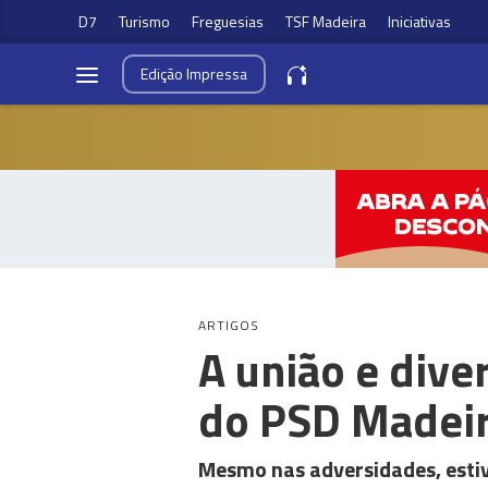
D7
Turismo
Freguesias
TSF Madeira
Iniciativas
Edição
Impressa
ARTIGOS
A união e dive
do PSD Madei
Mesmo nas adversidades, esti