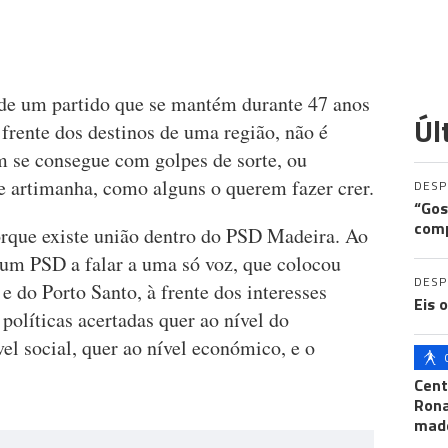
de um partido que se mantém durante 47 anos
Úl
 frente dos destinos de uma região, não é
em se consegue com golpes de sorte, ou
e artimanha, como alguns o querem fazer crer.
DES
“Gos
comp
orque existe união dentro do PSD Madeira. Ao
um PSD a falar a uma só voz, que colocou
DES
e do Porto Santo, à frente dos interesses
Eis 
 políticas acertadas quer ao nível do
vel social, quer ao nível económico, e o
Cent
Ron
mad