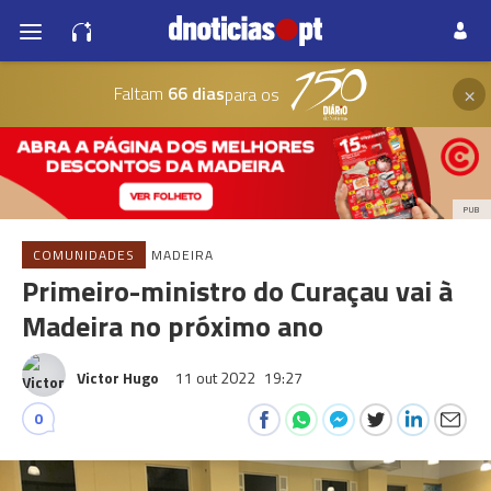
×
Faltam
66 dias
para os
PUB
COMUNIDADES
MADEIRA
Primeiro-ministro do Curaçau vai à
Madeira no próximo ano
Victor Hugo
11 out 2022
19:27
0