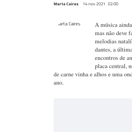
Marta Caires
14 nov 2021
02:00
A música ainda
mas não deve fa
melodias natalí
dantes, a últim
encontros de a
placa central,
de carne vinha e alhos e uma ond
ano.