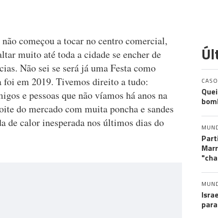
 não começou a tocar no centro comercial,
Úl
ltar muito até toda a cidade se encher de
cias. Não sei se será já uma Festa como
a foi em 2019. Tivemos direito a tudo:
CASO
Quei
migos e pessoas que não víamos há anos na
bomb
 noite do mercado com muita poncha e sandes
a de calor inesperada nos últimos dias do
MUN
Part
Marr
"cha
MUN
Isra
para