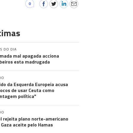
0
timas
S DO DIA
mada mal apagada acciona
eiros esta madrugada
DO
ido da Esquerda Europeia acusa
ocos de usar Ceuta como
ntagem política"
DO
el rejeita plano norte-americano
 Gaza aceite pelo Hamas