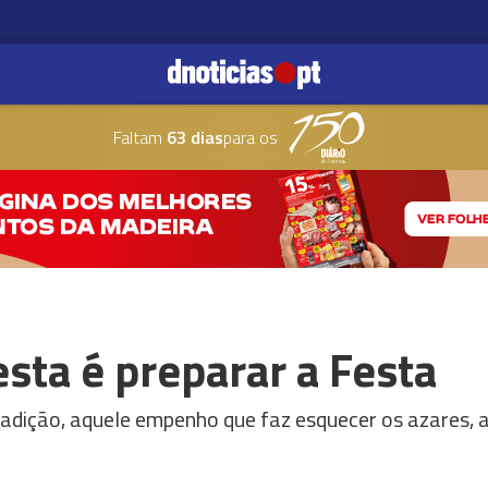
Faltam
63 dias
para os
sta é preparar a Festa
adição, aquele empenho que faz esquecer os azares, a