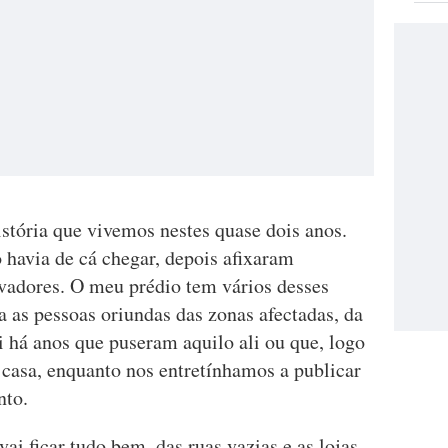
história que vivemos nestes quase dois anos.
 havia de cá chegar, depois afixaram
evadores. O meu prédio tem vários desses
ra as pessoas oriundas das zonas afectadas, da
oi há anos que puseram aquilo ali ou que, logo
 casa, enquanto nos entretínhamos a publicar
nto.
ai ficar tudo bem, das ruas vazias e as lojas