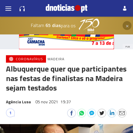
×
Faltam
65 dias
para os
PUB
CORONAVÍRUS
MADEIRA
Albuquerque quer que participantes
nas festas de finalistas na Madeira
sejam testados
Agência Lusa
05 nov 2021
19:37
1