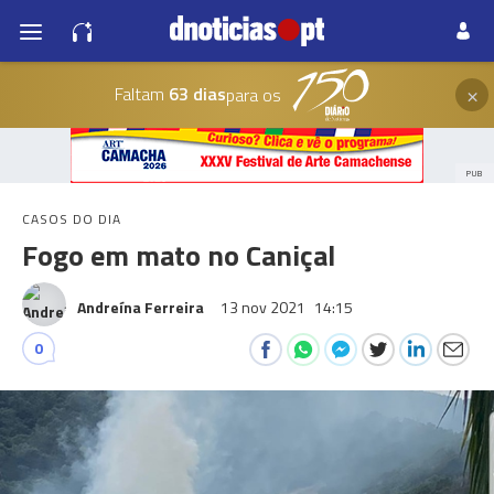
×
Faltam
63 dias
para os
PUB
CASOS DO DIA
Fogo em mato no Caniçal
Andreína Ferreira
13 nov 2021
14:15
0