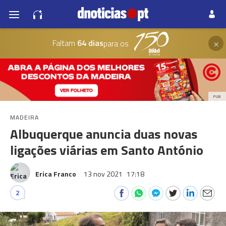
×
Faltam
64 dias
para os
PUB
MADEIRA
Albuquerque anuncia duas novas
ligações viárias em Santo António
Erica Franco
13 nov 2021
17:18
2