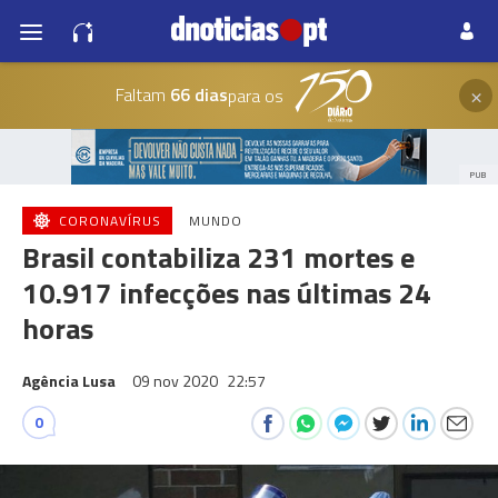
×
Faltam
66 dias
para os
PUB
CORONAVÍRUS
MUNDO
Brasil contabiliza 231 mortes e
10.917 infecções nas últimas 24
horas
Agência Lusa
09 nov 2020
22:57
0