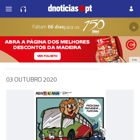
×
Faltam
66 dias
para os
PUB
03 OUTUBRO 2020