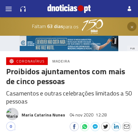
×
Faltam
63 dias
para os
PUB
CORONAVÍRUS
MADEIRA
Proibidos ajuntamentos com mais
de cinco pessoas
Casamentos e outras celebrações limitados a 50
pessoas
Maria Catarina Nunes
04 nov 2020
12:28
0