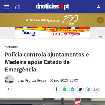
×
Faltam
64 dias
para os
PUB
MADEIRA
Polícia controla ajuntamentos e
Madeira apoia Estado de
Emergência
Jorge Freitas Sousa
05 nov 2020
20:00
1