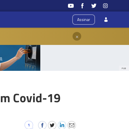
Assinar
×
PUB
om Covid-19
1