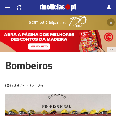
×
Faltam
63 dias
para os
PUB
Bombeiros
08 AGOSTO 2026